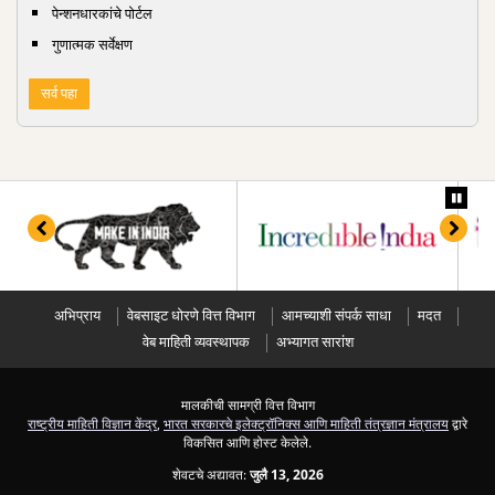
पेन्शनधारकांचे पोर्टल
गुणात्मक सर्वेक्षण
सर्व पहा
अभिप्राय
वेबसाइट धोरणे वित्त विभाग
आमच्याशी संपर्क साधा
मदत
वेब माहिती व्यवस्थापक
अभ्यागत सारांश
मालकीची सामग्री वित्त विभाग
राष्ट्रीय माहिती विज्ञान केंद्र
,
भारत सरकारचे इलेक्ट्रॉनिक्स आणि माहिती तंत्रज्ञान मंत्रालय
द्वारे
विकसित आणि होस्ट केलेले.
शेवटचे अद्यावत:
जुलै 13, 2026