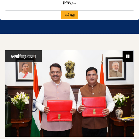
(Pay)…
सर्व पहा
छायाचित्र दालन